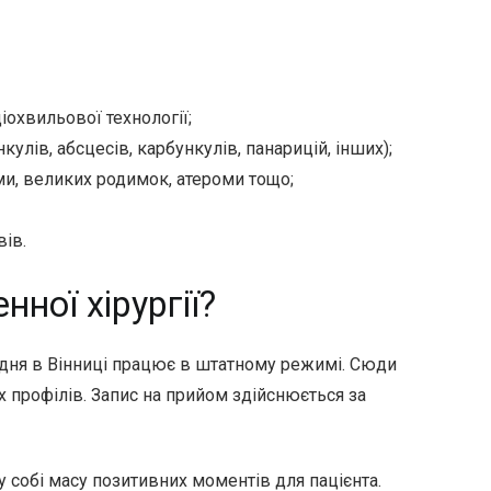
охвильової технології;
улів, абсцесів, карбункулів, панарицій, інших);
ми, великих родимок, атероми тощо;
ів.
ної хірургії?
го дня в Вінниці працює в штатному режимі. Сюди
их профілів. Запис на прийом здійснюється за
у собі масу позитивних моментів для пацієнта.