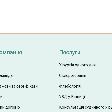
компанію
Послуги
Хірургія одного дня
оманда
Склеротерапія
амоти та сертіфікати
Флебологія
ти
УЗД у Вінниці
ий договір
Консультація судинного хір