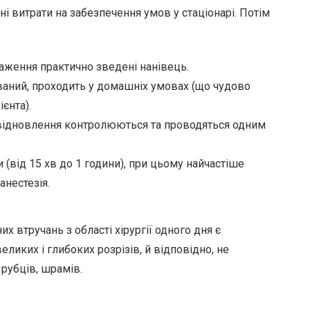
ні витрати на забезпечення умов у стаціонарі. Потім
аження практично зведені нанівець.
ований, проходить у домашніх умовах (що чудово
єнта).
а відновлення контролюються та проводяться одним
(від 15 хв до 1 години), при цьому найчастіше
анестезія.
х втручань з області хірургії одного дня є
ликих і глибоких розрізів, й відповідно, не
рубців, шрамів.