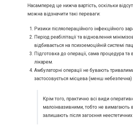
Насамперед це нижча вартість, оскільки відсут
можна відзначити такі переваги:
Ризики післяопераційного інфекційного зар
Період реабілітації та відновлення мініміз
відбивається на психоемоційній системі паці
Підготовка до операції, сама процедура т
лікарем.
Амбулаторні операції не бувають тривалими 
застосовується місцева (менш небезпечна) 
Крім того, практично всі види оперативни
малоінвазивними, тобто не вимагають ве
залишають після загоєння неестетичних 