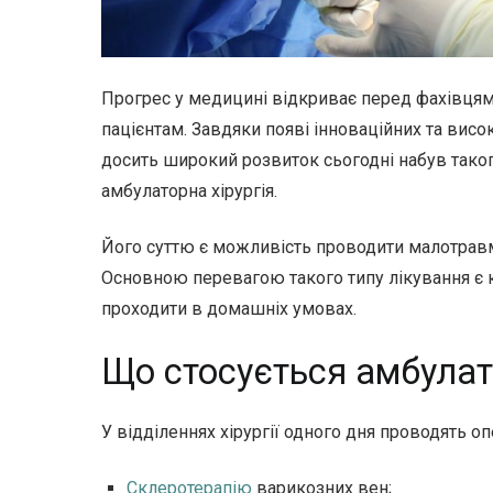
Прогрес у медицині відкриває перед фахівця
пацієнтам. Завдяки появі інноваційних та висок
досить широкий розвиток сьогодні набув такого
амбулаторна хірургія.
Його суттю є можливість проводити малотравмат
Основною перевагою такого типу лікування є к
проходити в домашніх умовах.
Що стосується амбулато
У відділеннях хірургії одного дня проводять оп
Склеротерапію
варикозних вен;