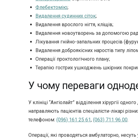
Флебектомію
;
Видалення судинних сіток
;
Видалення врослого нігтя, кліщів;
Видалення новоутворень за допомогою раді
Лікування гнійно-запальних процесів (фурунк
Видалення доброякісних наростів типу ліпо
Операції проктологічного плану;
Терапію гострих ушкоджень шкірних покрив
У чому переваги одноден
У клініці “Ангіолайт” відділення хірургії одно
направляють пацієнтів спеціалісти-лікарі різн
телефоном:
(096) 161 25 61
,
(063) 711 96 00
.
Операції, які проводяться амбулаторно, несуть 