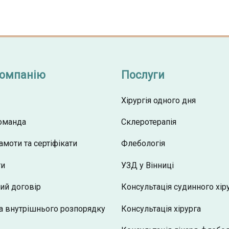
компанію
Послуги
Хірургія одного дня
оманда
Склеротерапія
амоти та сертіфікати
Флебологія
ти
УЗД у Вінниці
ий договір
Консультація судинного хір
а внутрішнього розпорядку
Консультація хірурга