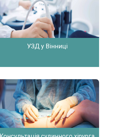
УЗД у Вінниці
Консультація судинного хірурга