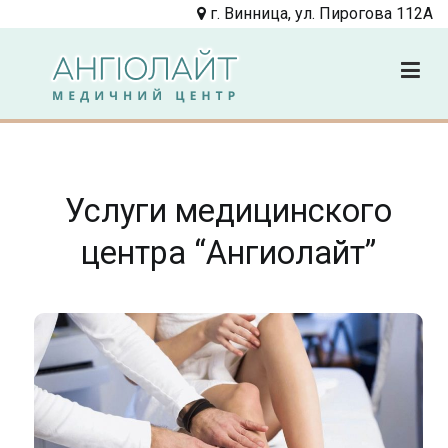
Перейти
г. Винница, ул. Пирогова 112А
к
содержимому
Angiolight
Клиника
Услуги медицинского
центра “Ангиолайт”