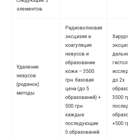
следующие 5
элементов.
Радиоволновая
эксцизия и
Хирургичес
коагуляция
эксцизия (
невусов и
дальнейше
образование
гистологич
Удаление
кожи – 3500
исследован
невусов
грн. базовая
до 2х
(родинок)
цена (до 5
образовани
методы
образований) +
3500 грн. 
500 грн.
последую
каждые
образован
последующие
+500 грн.
5 образований.