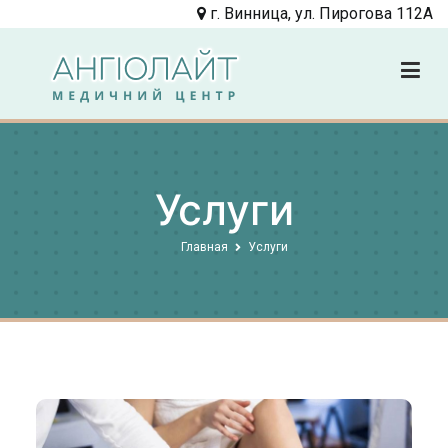
Перейти
г. Винница, ул. Пирогова 112А
к
содержимому
Angiolight
Клиника
Услуги
Главная
Услуги