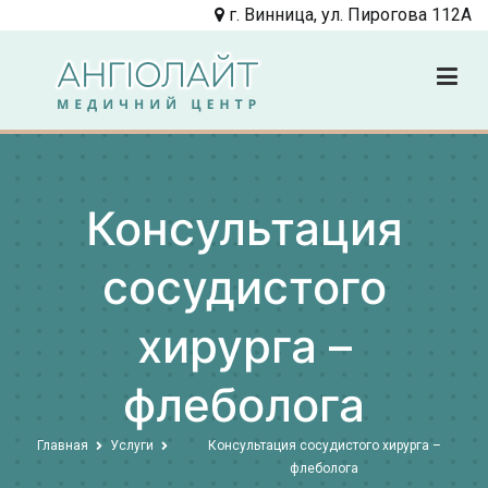
Перейти
г. Винница, ул. Пирогова 112А
к
содержимому
Angiolight
Клиника
Консультация
сосудистого
хирурга –
флеболога
Главная
Услуги
Консультация сосудистого хирурга –
флеболога