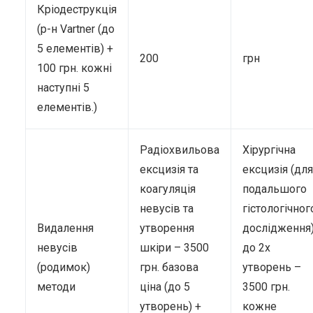
Кріодеструкція
(р-н Vartner (до
5 елементів) +
200
грн
100 грн. кожні
наступні 5
елементів.)
Радіохвильова
Хірургічна
ексцизія та
ексцизія (для
коагуляція
подальшого
невусів та
гістологічног
Видалення
утворення
дослідження
невусів
шкіри – 3500
до 2х
(родимок)
грн. базова
утворень –
методи
ціна (до 5
3500 грн.
утворень) +
кожне