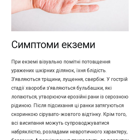
Симптоми екземи
При екземі візуально помітні потовщення
уражених шкірних ділянок, їхня блідість.
З’являються тріщини, лущення, свербіж. У гострій
стадії хвороби з’являються бульбашки, які
лопаються, утворюючи ерозійні рани із серозною
рідиною. Після підсихання ці ранки затягуються
скоринкою сірувато-жовтого відтінку. Крім того,
всі висипання можуть супроводжуватися
набряклістю, розладами невротичного характеру,