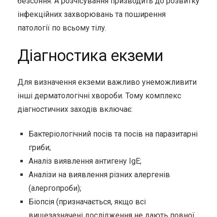
безсоння. А розчісування призводить до розвитку
інфекційних захворювань та поширення
патології по всьому тілу.
Діагностика екземи
Для визначення екземи важливо унеможливити
інші дерматологічні хвороби. Тому комплекс
діагностичних заходів включає:
Бактеріологічний посів та посів на паразитарні
гриби;
Аналіз виявлення антигену IgE;
Аналізи на виявлення різних алергенів
(алергопроби);
Біопсія (призначається, якщо всі
вищезазначені дослідження не дають повної