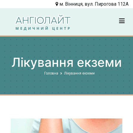
Перейти
м. Вінниця, вул. Пирогова 112А
до
вмісту
Angiolight
Клиника
Лікування екземи
Головна
Лікування екземи