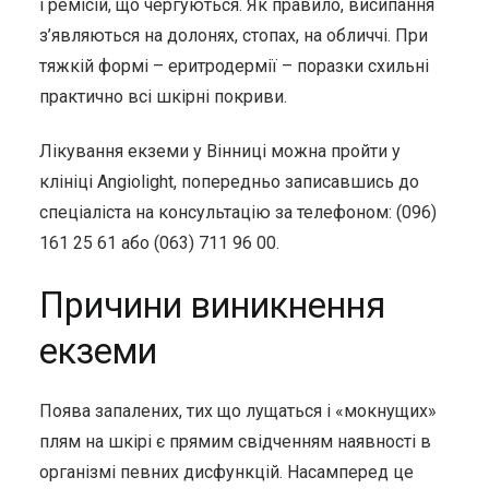
і ремісій, що чергуються. Як правило, висипання
з’являються на долонях, стопах, на обличчі. При
тяжкій формі – еритродермії – поразки схильні
практично всі шкірні покриви.
Лікування екземи у Вінниці можна пройти у
клініці Angiolight, попередньо записавшись до
спеціаліста на консультацію за телефоном: (096)
161 25 61 або (063) 711 96 00.
Причини виникнення
екземи
Поява запалених, тих що лущаться і «мокнущих»
плям на шкірі є прямим свідченням наявності в
організмі певних дисфункцій. Насамперед це