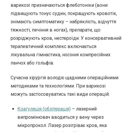
варикозі призначаються флеботоніки (вони
підвищують тонус судин, покращують кровотік,
знімають симптоматику – набряклість, відчуття
тяжкості, печіння в ногах), препарати, що
розріджують кров, нестероїди. У консервативний
терапевтичний комплекс включається
лікувальна гімнастика, носіння компресійних
панчох або гольфів.
Сучасна хірургія володіє щадними операційними
методиками та технологіями. При варикозі
можуть застосовуватись такі види операцій:
Коагуляція (облітерація)
– лазерний
випромінювач вводиться у вену через
мікропрокол. Лазер розігріває кров, яка