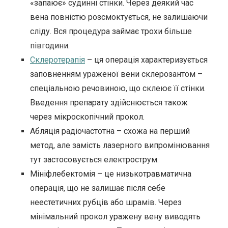
«запаює» судинні стінки. Через деякий час
вена повністю розсмоктується, не залишаючи
сліду. Вся процедура займає трохи більше
півгодини.
Склеротерапія
– ця операція характеризується
заповненням ураженої вени склерозантом –
спеціальною речовиною, що склеює її стінки.
Введення препарату здійснюється також
через мікроскопічний прокол.
Абляція радіочастотна – схожа на перший
метод, але замість лазерного випромінювання
тут застосовується електрострум.
Мініфлебектомія – це низькотравматична
операція, що не залишає після себе
неестетичних рубців або шрамів. Через
мінімальний прокол уражену вену виводять