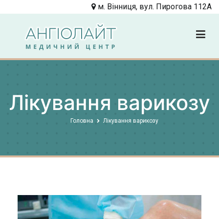
Перейти
м. Вінниця, вул. Пирогова 112А
до
вмісту
Angiolight
Клиника
Лікування варикозу
Головна
Лікування варикозу