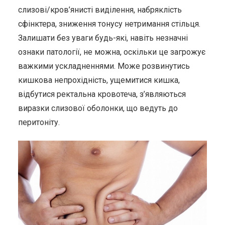
слизові/кров’янисті виділення, набряклість
сфінктера, зниження тонусу нетримання стільця.
Залишати без уваги будь-які, навіть незначні
ознаки патології, не можна, оскільки це загрожує
важкими ускладненнями. Може розвинутись
кишкова непрохідність, ущемитися кишка,
відбутися ректальна кровотеча, з’являються
виразки слизової оболонки, що ведуть до
перитоніту.