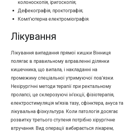
колоноскопія, іригоскопія;
Дефекографія, проктографія;
Комп’ютерна електроміографія.
Лікування
Лікування випадання прямої кишки Вінниця
полягає в правильному вправленні ділянки
кишечника, що випала, і накладанні на
промежину спеціальної утримуючої пов’язки.
Нехірургічні методи терапії при ректальному
пролапсі, це склерозуючі ін’єкції, фізіотерапія,
електростимуляція м’язів тазу, сфінктера, ануса та
лікувальна фізкультура. Коли патологія досягає
розвитку третього ступеня потрібно хірургічне
втручання. Вид операції вибирається лікарем,