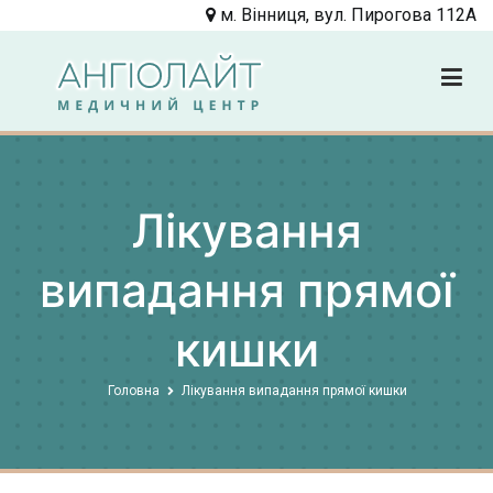
Перейти
м. Вінниця, вул. Пирогова 112А
до
вмісту
Angiolight
Клиника
Лікування
випадання прямої
кишки
Головна
Лікування випадання прямої кишки