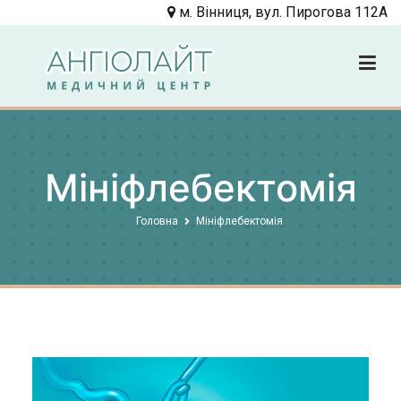
Перейти
м. Вінниця, вул. Пирогова 112А
до
вмісту
Angiolight
Клиника
Мініфлебектомія
Головна
Мініфлебектомія