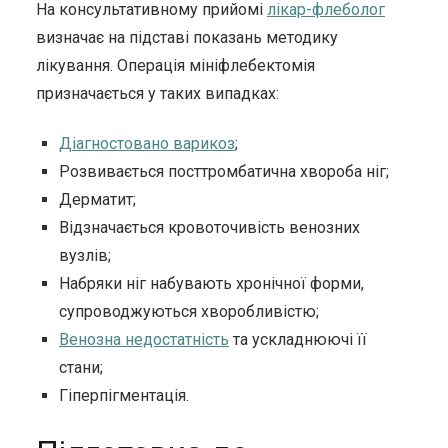
На консультативному прийомі
лікар-флеболог
визначає на підставі показань методику
лікування. Операція мініфлебектомія
призначається у таких випадках:
Діагностовано варикоз
;
Розвивається посттромбатична хвороба ніг;
Дерматит;
Відзначається кровоточивість венозних
вузлів;
Набряки ніг набувають хронічної форми,
супроводжуються хворобливістю;
Венозна недостатність
та ускладнюючі її
стани;
Гіперпігментація.