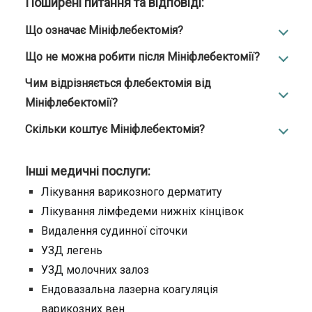
Поширені питання та відповіді:
Що означає Мініфлебектомія?
Що не можна робити після Мініфлебектомії?
Чим відрізняється флебектомія від
Мініфлебектомії?
Скільки коштує Мініфлебектомія?
Інші медичні послуги:
Лікування варикозного дерматиту
Лікування лімфедеми нижніх кінцівок
Видалення судинної сіточки
УЗД легень
УЗД молочних залоз
Ендовазальна лазерна коагуляція
варикозних вен