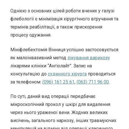
Однією з основних цілей роботи вчених у галузі
флебології є мінімізація хірургічного втручання та
термінів реабілітації, а також прискорення
процесу одужання.
Мініфлебектомія Вінниця успішно застосовується
як малоінвазивний метод
лікування варикозу
лікарями клініки “Ангіолайт”. Запис на
консультацію до
судинного хірурга
проводиться
за телефоном:
(096) 161 25 61
,
(063) 711 96 00
.
По суті, даний вид операції передбачає
мікроскопічний прокол у шкірі для видалення
через нього ураженої вени. Жодних великих
висічень, загального наркозу, інших травмуючих
маніпуляцій на відміну від операції класичного