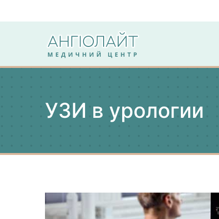
Перейти
к
содержимому
Angiolight
Клиника
УЗИ в урологии