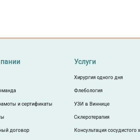
мпании
Услуги
Хирургия одного дня
оманда
Флебология
рамоты и сертификаты
УЗИ в Виннице
ты
Склеротерапия
ный договор
Консультация сосудистого 